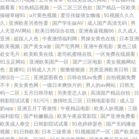
频看看
|
91热精品视频
|
一区二区三区色欲
|
国产精品一区欧美
|
操碰草碰91
|
a片黄色视频
|
爱豆传媒倩女幽魂
|
91视频久久久
久
|
亚洲欧美另类性爱
|
国产学生妹AV
|
成人国产高清无码
|
男
人天堂AV网站
|
欧美日韩综合在线
|
亚洲肏逼视频66
|
久久成人
亚洲
|
超踫人人色
|
午夜激情福利网
|
男操女黄色在线
|
日本亚洲
欧美视频
|
国产美女a做
|
国产宅男网
|
亚洲午夜电影
|
黄色三级
处女毛片
|
欧美欧美在线
|
老司机蜜桃在线
|
一区免费在线观看
|
91玉足网站
|
亚洲欧美国产一区
|
国产三区电影
|
美女视频网站
色
|
直播91
|
日韩成人大片
|
狠撸狠狠操
|
另类亚洲欧美日韩
|
亚
洲综合一二三
|
亚洲瑟图夜色
|
日韩在线aⅴ免费
|
自拍视频免费
不卡
|
美女黄色网
|
一级日本爽快片的
|
男人的av网站
|
日韩无
码一二区
|
五月日韩导航
|
另类变态人妖
|
高清国产精品自拍
|
日
韩影院试试看
|
91污污
|
激情吃瓜三区
|
日韩电影影院
|
成人豆
奶app
|
亚洲五月丁香激情
|
午夜精品电影
|
欧美人妖视频
|
三级
福利影院
|
国产粉嫩极品
|
欧美午夜寂寞影院
|
国产亚洲免费看
|
欧美成人拳交
|
日韩影院试试看
|
91色婷婷瑟色
|
国产无码播放
视频
|
91日韩欧美
|
日本三级香港
|
91视频国产一区
|
国产欧美在