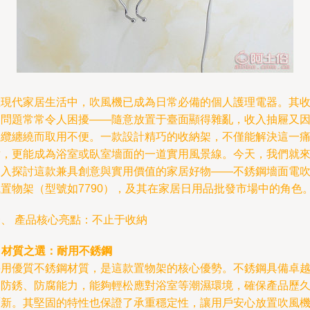
在現代家居生活中，吹風機已成為日常必備的個人護理電器。其
納問題常常令人困擾——隨意放置于臺面顯得雜亂，收入抽屜又
線纜纏繞而取用不便。一款設計精巧的收納架，不僅能解決這一
點，更能成為浴室或臥室墻面的一道實用風景線。今天，我們就
深入探討這款兼具創意與實用價值的家居好物——不銹鋼墻面電
風置物架（型號如7790），及其在家居日用品批發市場中的角色
一、 產品核心亮點：不止于收納
.
材質之選：耐用不銹鋼
采用優質不銹鋼材質，是這款置物架的核心優勢。不銹鋼具備卓
的防銹、防腐能力，能夠輕松應對浴室等潮濕環境，確保產品歷
彌新。其堅固的特性也保證了承重穩定性，讓用戶安心放置吹風