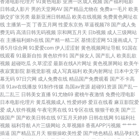
香港电影伦理片
91黄色电影
亚洲一区成人视频
国产福利电影
免费看 91少妇黑丝在线观看 豆花网在线观看完整 探花足浴在线观看 91激情
日韩成人影片
男的天堂网AV
国产精品尤物在
免费a一毛片
欧美
肠交扩张另类
最新亚洲日韩精品
欧美在线视频
免费黄色网址在
电影在线观看 福利破解91 五月天日日干 A片不卡区 天堂者色网 ts另类国产
线
主播第一页
丁香五月网
性爱东京热
草逼视频78
国产成人免
费无码
高清日韩无码视频
宗和网五月天
日b视频
成人三级网站
福利视频 色悠悠成人综合 超碰在线国产人人 午夜福利合集一区观看 大香蕉
在
主播福利姬h在线
国产精一精二区
基情涩涩网
51漫画成人
丁
香5月综合网
91爱爱com
伊人涩涩射
黄色视频网址导航
91国在
玖玖 香蕉免费视频导航 国产自拍网站 91密臀久久 日本黄页 a日韩片 婷婷精
线观看
91最新自拍
黄色软件91
国产操女人
国产乱人
欧美乱欲
视频
超碰吃瓜
久草涩涩
最新在线A片网址
黄色视屏网站
欧美午
品视频二区三区 操BK爱爱 深爱激情网综合 导航福利老牛 午夜成人精品视频
夜寂寞影院
新视觉影视
成人写真福利
欧美内射网址
日本中文字
幕无码
97日穴网
成人免费在线
精品国产免费观看
国产不卡高
在线 久久国产ab 91网站小视频 日韩视频一类 91在线免费观看网页 日本一
清
91av在线播放
91制作传媒
岛国av资源
超碰91资源
国产乱一
乱二乱三
日韩美女直播
91尤物69
蜜桃午夜激情
免费伦理电影
本不卡 www午夜福利AV 天堂男人黄网 超碰69资源 香蕉视频很黄 九九热
日本电影伦理片
黄瓜视频成人
性爱婷婷
爱豆在线看
麻豆影院爱
爱
成人软件视频
午夜宅男在线
91专区在线
狠狠干欧美
国产三
000 91视频观看 日韩精品无码一 成人无码久久蜜桃网站 91吃瓜熟女 日本成
级国产
国产欧美日韩在线
97五月天婷婷
日韩在线网
91福利社
视频
福利导航
A片三级网站
久草视频8
香蕉APP污视频
艹艹艹
人网片 91新视频 欧美第1色网 日韩激情网页 日韩无码兔费 99精品在线 午夜
插逼
国产精品五月天
狠狠操欧美性爱
国产绝色精品
精品孕妇无