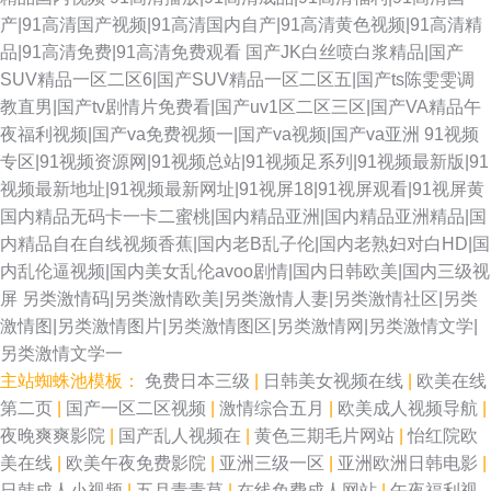
产|91高清国产视频|91高清国内自产|91高清黄色视频|91高清精
品|91高清免费|91高清免费观看
国产JK白丝喷白浆精品|国产
SUV精品一区二区6|国产SUV精品一区二区五|国产ts陈雯雯调
教直男|国产tv剧情片免费看|国产uv1区二区三区|国产VA精品午
夜福利视频|国产va免费视频一|国产va视频|国产va亚洲
91视频
专区|91视频资源网|91视频总站|91视频足系列|91视频最新版|91
视频最新地址|91视频最新网址|91视屏18|91视屏观看|91视屏黄
国内精品无码卡一卡二蜜桃|国内精品亚洲|国内精品亚洲精品|国
内精品自在自线视频香蕉|国内老B乱子伦|国内老熟妇对白HD|国
内乱伦逼视频|国内美女乱伦avoo剧情|国内日韩欧美|国内三级视
屏
另类激情码|另类激情欧美|另类激情人妻|另类激情社区|另类
激情图|另类激情图片|另类激情图区|另类激情网|另类激情文学|
另类激情文学一
主站蜘蛛池模板：
免费日本三级
|
日韩美女视频在线
|
欧美在线
第二页
|
国产一区二区视频
|
激情综合五月
|
欧美成人视频导航
|
夜晚爽爽影院
|
国产乱人视频在
|
黄色三期毛片网站
|
怡红院欧
美在线
|
欧美午夜免费影院
|
亚洲三级一区
|
亚洲欧洲日韩电影
|
日韩成人小视频
|
五月青青草
|
在线免费成人网站
|
午夜福利视