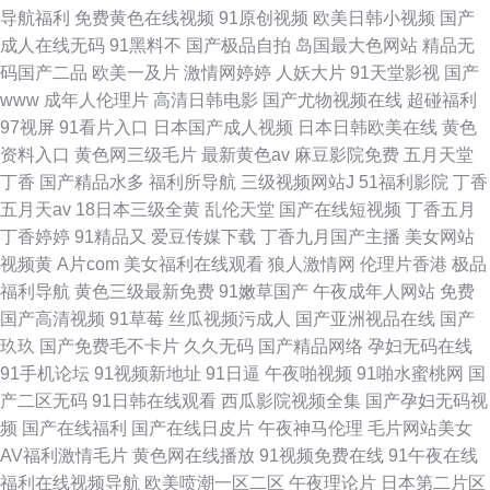
导航福利
免费黄色在线视频
91原创视频
欧美日韩小视频
国产
成人在线无码
91黑料不
国产极品自拍
岛国最大色网站
精品无
码国产二品
欧美一及片
激情网婷婷
人妖大片
91天堂影视
国产
www
成年人伦理片
高清日韩电影
国产尤物视频在线
超碰福利
97视屏
91看片入口
日本国产成人视频
日本日韩欧美在线
黄色
资料入口
黄色网三级毛片
最新黄色av
麻豆影院免费
五月天堂
丁香
国产精品水多
福利所导航
三级视频网站J
51福利影院
丁香
五月天av
18日本三级全黄
乱伦天堂
国产在线短视频
丁香五月
丁香婷婷
91精品又
爱豆传媒下载
丁香九月国产主播
美女网站
视频黄
A片com
美女福利在线观看
狼人激情网
伦理片香港
极品
福利导航
黄色三级最新免费
91嫩草国产
午夜成年人网站
免费
国产高清视频
91草莓
丝瓜视频污成人
国产亚洲视品在线
国产
玖玖
国产免费毛不卡片
久久无码
国产精品网络
孕妇无码在线
91手机论坛
91视频新地址
91日逼
午夜啪视频
91啪水蜜桃网
国
产二区无码
91日韩在线观看
西瓜影院视频全集
国产孕妇无码视
频
国产在线福利
国产在线日皮片
午夜神马伦理
毛片网站美女
AV福利激情毛片
黄色网在线播放
91视频免费在线
91午夜在线
福利在线视频导航
欧美喷潮一区二区
午夜理论片
日本第二片区