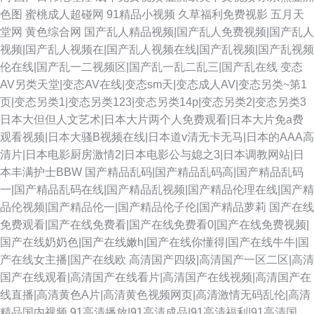
色图
蜜桃成人超碰网
91精品小视频
久草福利免费视影
五月天
堂网
黄色综合网
国产乱人精品视频|国产乱人免费视频|国产乱人
视频|国产乱人视频在|国产乱人视频在线|国产乱视频|国产乱视频
伦在线|国产乱一二视频区|国产乱一乱二乱三|国产乱在线
变态
AV另类天堂|变态AV在线|变态sm天|变态成人AV|变态另类~第1
页|变态另类1|变态另类123|变态另类14p|变态另类2|变态另类3
日本大但但人文艺术|日本大片两个人免费观看|日本大片免a费
观看视频|日本大骚B视频在线|日本道v清无卡无马|日本的AAA高
清片|日本电影厨房激情2|日本电影公与媳之3|日本调教网站|日
本丰满护士BBW
国产精品乱码|国产精品乱码高|国产精品乱码
一|国产精品乱码在线|国产精品乱视频|国产精品伦理在线|国产精
品伦视频|国产精品伦一|国产精品伦子伦|国产精品萝莉
国产在线
免费观看|国产在线免费看|国产在线免费看0|国产在线免费视频|
国产在线奶奶色|国产在线嫩h|国产在线你懂得|国产在线牛牛|国
产在线女主播|国产在线欧
高清国产四级|高清国产一区二区|高清
国产在线观看|高清国产在线看片|高清国产在线视频|高清国产在
线直播|高清黄色A片|高清黄色视频网页|高清激情无码乱伦|高清
精品国内视频
91高清播放|91高清成品|91高清福利|91高清国