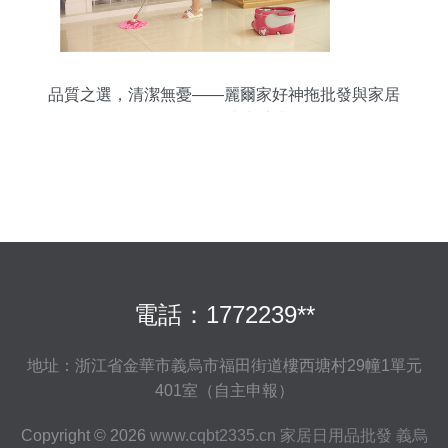
品質之選，清潔無憂——麗爾家好神拖批發與家居
日用品一站式采購
電話：1772239**
地址：浙江省金華市義烏市福田街道樓西塘村29幢1單元
401室（自主申報）
Copyright © 2026
www.cqbt2335.cn
家居日用品批發
義烏