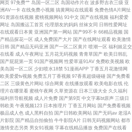
网页
97免费艹
岛国一区二区
岛国动作片在
波多野吉衣三级
亚
洲AV一卡
在线免费小视频
搞黄网站在线观看
免费色情A片网扯
91资源在线视频
蜜桃视频网站
91中文
国产在线视频
福利爱爱
网址
岛国搬运工首页
伦理朋友的妈妈
丝袜女同
日韩性爱网址
在线观看日本黄
亚洲国产第一网站
国产99不卡
66精品视频
国
产精品探花一区
成人免费国产大片
国产在线网址观看
欧美激情
日韩
国产精品无码亚洲
国产一区二区黄片
喷潮一区
福利姬足交
在线看
成人午夜网址
五月花无码视频
青青草国产
欧美日韩乱
国产屁屁第一页
91国产视频网
性爱草逼91AV
免费欧美视频
欧
美岛国一区二区
少妇喷水18禁
51漫画APP
丁香五月花激情网
欧美爱爱tv视频
免费五月丁香视频
97香蕉超级碰碰
国产免费看
二区
三级黄色片网站
综合网黄
在线播放观看
欧美电影在线
伦
理片在哪里看
蜜桃午夜网
久草资源在
日本三级大全
久久福利
福利所导航视频
成人片免费
国产第9页
中文字幕bt原声
三级日
韩欧美
午夜视频123
日本推理片
丁香五月网站
国产免费看视频
极品成人色
成人黑料自拍
国产日韩欧美网站
国产无码av
老湿A
片影院
国产精品自拍偷拍
牛牛影院A片
日韩无码视频网站
都市
激情变态另类
男女91视频
字幕在线精品播放
免费国产在线看