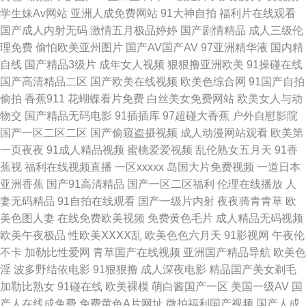
肏屄视频影院 人人干aV 91情侣超碰 国产三级在线 第一福利丝瓜导航 日韩
学生妹Av网站
亚洲人成免费网站
91大神自拍
福利片在线观看
国产成人内射无码
激情五月极品婷婷
国产剧情精品
成人三级伦
精品电影 91l视频 成人精品网 日本啊V网 91超碰在线大熏蕉 91次元官方 AV
理免费
偷怕欧美亚州图片
国产AV国产AV
97亚洲精华液
国内精
自线
国产精品3级片
成年女人视频
狠狠撸亚洲欧美
91操碰在线
之家 欧美成人官网 91l视频 91专区在线欢看 欧美成人乱 91超碰成人
国产高清精品二区
国产欧美在线视频
欧美色综合网
91国产自拍
偷拍
香蕉911
花蝴蝶看片免费
白丝美女免费网站
欧美女人与动
wwwtubi麻豆 青青狠狠人人91 91夫妻海角论坛 成人午夜福利无码 日国产ab
物交
国产精品无码电影
91插插库
97超碰大香蕉
户外自慰影院
国产一区二区二区
国产偷窥盗摄视频
成人动漫网站观看
欧美第
91巨乳 国产C一区 人人色vvv 综合图区激情文学 超碰久肏在线 久久一区在
一页夜夜
91成人精品视频
蜜桃爱爱视频
乱伦熟女五月天
91香
蕉视
福利在线视频直播
一区xxxxx
岛国大片免费视频
一道日本
线观看 亚洲黄色官网 91午夜精品福利 九色91熟女 午夜福利在线你懂 91无
亚洲香蕉
国产91高清精品
国产一区二区福利
伦理在线播放
人
妻无码精品
91自拍在线观看
国产一级片内射
夜夜骑青青草
欧
码中出 韩国色淫网 色图肏肏肏 91高清系列 成人电院网 青娱乐青青草日韩
美色图人妻
在线免费欧美视频
免费黄色毛片
成人精品无码视频
欧美午夜极品
性欧美ⅩⅩⅩⅩ乱
欧美色色六月天
91影视网
午夜伦
91在线网 91网在线观看草草视频 91官网一匹二区 wwwAv黑丝 豆花社区久
不卡
加勒比性爱网
青草国产在线视频
亚洲国产精品导航
欧美色
淫
波多野结依电影
91狠狠撸
成人深夜电影
精品国产美女剃毛
久 香蕉视频黄色 日韩av一级 97亚洲免费电影 在线激情91 A片成人午夜剧场
加勒比熟女
91碰在线
欧美裸模
萌白酱国产一区
美国一级AV
国
产人在线成免费
免费黄色A片网址
微拍福利国产视频
国产人成