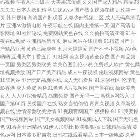
码视频
午夜A片三级片
天美果冻传媒
久久国产成人精品
精品93
成人手机在线 成人电彭 先锋影音毛片 大香蕉9久1 先锋成人色av影院 成人在
久久久
日本人妖射精
学生妹avav
国产熟女视频在线
乱伦第一
页
韩日视频
高清国产剧观看
人妻少妇视频二区
成人无码高清毛
线超碰91 亚洲精品蜜桃成人 福利视频国 亚洲欧美日韩传媒 高清无码动漫18
片
亚洲av激情电影
午夜导航在线
国内主播第一页
国产高清电
影网址
91社区论坛
免费网站黄色在线
久久偷拍高清亚洲
91午
亚洲欧美啪啪免费视频 国产福利精品久久让 综合色久悠悠 黄色链接 91国产
夜在线免费
亚洲精品第五页
麻豆网站在线观看
91精选国产
国
产精品亚洲
黄色三级成年
五月天婷婷爱
国产不卡小视频
AV色
精品三级蜜臀 青青草青青老司机 成人福利网站 影音先锋AV一级大片
哟哟
亚洲天堂丁香五月
91社网
美女视频黄全免费
国产精品第
一页国
另类区另类欧美
欧美色图乱伦小说
免费成人软件
黄色网
址视频播放
国产日产美产精品
成人午夜视频
伦理视频网站
黄色
18禁网站
亚洲无码视频在线
成人无码看片
91原创社区
伦理电
影香港
成人免费
蜜桃91色色
A片视频网
国产自在线
操欧美老
女人
人人97综合精品
岛国免费
国产无码一二
蜜桃tv网站入口
国产第66页
另类国产在线
熟女自拍偷拍
青青久视频
久草新视
频在线
激情深爱欧美激情
91视频官网国产
狠狠操-91
91我要操
国产ts视频网站
国产美女视频网站
91视频成人下载
国产无码色
色
91香蕉亚洲精品
91伊人加勒比
欧美狠狠插
日韩精品高清
黄
色av网
日本波多野吉衣
日韩在线观看精品
日本一级电影
久草