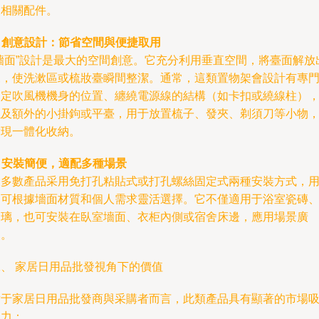
及相關配件。
.
創意設計：節省空間與便捷取用
“墻面”設計是最大的空間創意。它充分利用垂直空間，將臺面解放
來，使洗漱區或梳妝臺瞬間整潔。通常，這類置物架會設計有專
固定吹風機機身的位置、纏繞電源線的結構（如卡扣或繞線柱）
以及額外的小掛鉤或平臺，用于放置梳子、發夾、剃須刀等小物
實現一體化收納。
.
安裝簡便，適配多種場景
大多數產品采用免打孔粘貼式或打孔螺絲固定式兩種安裝方式，
戶可根據墻面材質和個人需求靈活選擇。它不僅適用于浴室瓷磚
玻璃，也可安裝在臥室墻面、衣柜內側或宿舍床邊，應用場景廣
泛。
二、 家居日用品批發視角下的價值
對于家居日用品批發商與采購者而言，此類產品具有顯著的市場
引力：