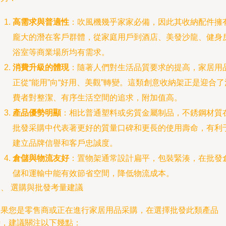
高需求與普適性
：吹風機幾乎家家必備，因此其收納配件擁
龐大的潛在客戶群體，從家庭用戶到酒店、美發沙龍、健身
浴室等商業場所均有需求。
消費升級的體現
：隨著人們對生活品質要求的提高，家居用
正從“能用”向“好用、美觀”轉變。這類創意收納架正是迎合了
費者對整潔、有序生活空間的追求，附加值高。
產品優勢明顯
：相比普通塑料或劣質金屬制品，不銹鋼材質
批發采購中代表著更好的質量口碑和更長的使用壽命，有利
建立品牌信譽和客戶忠誠度。
倉儲與物流友好
：置物架通常設計扁平，包裝緊湊，在批發
儲和運輸中能有效節省空間，降低物流成本。
、 選購與批發考量建議
如果您是零售商或正在進行家居用品采購，在選擇批發此類產品
時，建議關注以下幾點：