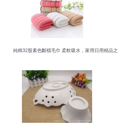
純棉32股素色斷檔毛巾 柔軟吸水，家用日用精品之
選