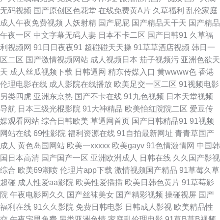
日韩一级网站 国产草一区二区三区 91狼人天堂在线播放 91社区免费入口 91
无码视频
国产原创区色花堂
在线免费黄A片
久草福利
乱伦家庭
成人午夜免费视频
人妖射精
国产屁屁
国产精品天干天
国产精品
福利啪 日本清高福利91 狼人人av在线 91大神com 91操白丝 91内射喷水 91
午夜一区
中文字幕无码人妻
日本不卡二区
国产日韩91
久草福
利视频网
91日日夜夜91
超碰碰天天操
91草草酒店视频
韩日一
九色系列 91A成人色网 av在线掏空 国产自91 国产亚洲天堂成人 成人网免费
区二区
国产激情视频网站
成人视频日本
茄子视频污
亚洲色欲天
天
成人丝瓜视频下载
日韩逼网
精东传媒入口
黄wwww色
香港
视频 av久热 99福利在线观看 91视频在线观 91高潮叫床 91看片淫黄大片AA
伦理电影在线
成人影院在线播放
欧美足交一区二区
91视频电影
另类四虎
亚洲东京热
国产不卡在线
91九色视频
日本天堂视频
wwwAV影音先锋 A片成人午夜剧场 成人天堂网av 东方av免费观看 九一大香
导航
日本三级光棍影院
91大神精品
欧美怡红院院二区
爱豆传
媒观看网站
综合日韩欧美
草逼网首页
国产日韩精品91
91视频
蕉 蜜臀导航色 91白丝综合网 91豆花视频在线 91社网站 99人人干 www大香
网站在线
69性影院
福利资源在线
91自拍最新网址
青青草国产
成人
黄色岛国网站
欧美一xxxxx
欧美gayv
91色情激情网
中国韩
蕉com 五月天婷婷欧美九区 91网站片网站 亚洲无码影音先锋 国产久久视频
国日本高清
国产国产一区
亚洲欧洲成人
日韩在线
久久国产影视
综合
欧美69潮喷
伦理片app下载
激情视频国产精品
91草莓久草
色中色91 91群交 狠狠成人集合 伊人久久Av影院 ts人妖干美女 女同日本韩欧
超碰
成人性爱aa影院
欧美性爱插插
欧美日韩色黄片
91草莓影
院
午夜电影网久久
国产丝袜美女
国产精彩视频
操碰视屏
国产
91com视频精彩 成人看片1024软件 日韩色情伦埋片大全 91色妞妞 国产一A
福利在线
91久久影院
免费日韩电影
日韩成人影视
欧美精品性
交
午夜宅男免费
另类亚洲色情
家庭乱伦理电影
91草B草B视频