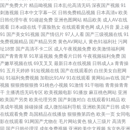
国产免费大片
精品呦视频
日本乱伦高清无码
深夜国产视频
91
刺激视频
日本中文字幕一区
日韩免费精品视频
日本高清v
欧美
日韩伦理午夜
91碰超免费
亚洲色图网站
精品欧美
成人AV在线
观看
日本a级在线
干露脸熟女
在线观看黄色网
成人抖音
爰上碰
91
国产美女91视频
国产情侣片
97人人看
国产三级视频在线
91
免费视频精品
国产精品另类
黄色AV网站人
黄色91福利社
污网
址18禁
国产高清不卡二区
成人午夜视频免费
欧美激情福利网
国产青青青草
91草逼视频
免费看片日韩
午夜视频福利免费
国
产嫩草视频在线
69叉叉叉
最新日本在线视频
日韩成人a
青青操
91
五月天婷婷
91短视频在线
国产在线观看的
白丝美女自慰网
站
91福利免费视频
加勒比91AV
91在线观看
黄网站av在线
国产
视频
狠狠擼狠狠擼
91桃色小视频
91激情
91干啪啪
青青操青青
干
主播诱惑无码专区
欧美视频电影
91播放
麻豆桃色网站
亚洲
欧美国产另类
欧美伦理另类
国产刺激对白
在线观看91精品
欧
美成年视频
操碰操揉
成人微拍福利导航
亚洲欧美国产日韩
成年
在线观看免费
岛国精品在线播放
狠狠撸第四色
欧美一页
女同电
影在线观看
91网国产尤物在
毛片网站黄色
狼人三级片
高清男
同
国产日韩伦理淫
成年免费视频
亚洲欧美中文视频
东京热亚洲