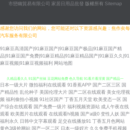
市戀幽貿易有限公司
家居日用品批發
版權所有
Sitemap
感谢您访问我们的网站，您可能还对以下资源感兴趣：焦作矣每
汽车服务有限公司
91麻豆高清国产|91麻豆国产|91麻豆国产极品|91麻豆国产精
品|91麻豆国产免费|91麻豆精品|91麻豆精品国产|91麻豆久久|91
麻豆视频|91麻豆视频福利
网站地图
日本一级大片
微拍福利在线观看
91香蕉APP
国产二区三区
国
五月天色社区 日日干屄网 性爱VA欧美 91蜜桃伊人在线播放 激情AV福利 久
产精品性
乱伦种子
美国伦理大片
国产二区在线观看
美女伦理视
频
福利偷拍小视频
91社区国产
丁香五月天堂
欧美变态一区
国
久精品看久久 91国产丝袜 豆花网站免费 色久导航 91看片看淫黄 国产精品一
产综合在线观看
国产免费一级片
福利视频资源站
成人午夜在线
观看
欧美图片在线观看
在线观看h视频
国产a级0
变性人妖
国产
不卡 色五月色色天堂网 91探花精品在线 久久国产精品黄毛片 一区一区三91
福利永久
日韩中文字幕观看
足交在线播放91
丁香五月色网站
黄色3级抢网站
国产一区二区
日本一级婬片
久久免费手机视频