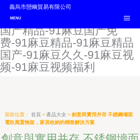
91麻豆高清国产-91麻豆国
義烏市戀幽貿易有限公司
产-91麻豆国产极品-91麻豆
MENU
国产精品-91麻豆国产免
费-91麻豆精品-91麻豆精品
国产-91麻豆久久-91麻豆视
频-91麻豆视频福利
當前位置：
首頁
>
產品大全
>
創意與實用并存 不銹鋼墻面
電吹風置物架，家居收納的精致解決方案
創意與實用并存 不銹鋼墻面