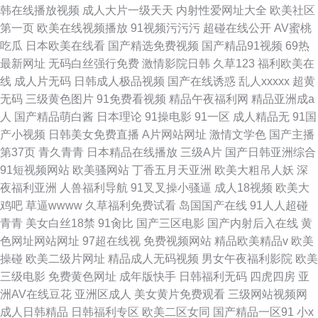
韩在线播放视频
成人大片一级天天
内射性爱网址大全
欧美社区
第一页
欧美在线视频播放
91视频污污污
超碰在线公开
AV蜜桃
吃瓜
日本欧美在线看
国产精选免费视频
国产精品91视频
69热
最新网址
无码白丝强行免费
激情影院日韩
久草123
福利欧美在
线
成人片无码
日韩成人极品视频
国产在线诱惑
乱人xxxxx
超黄
无码
三级黄色图片
91免费看视频
精品午夜福利网
精品亚洲成a
人
国产精品萌白酱
日本理论
91操电影
91一区
成人精品无
91国
产小视频
日韩美女免费直播
A片网站网址
激情文学色
国产主播
第37页
青久青青
日本精品在线播放
三级A片
国产日韩亚洲综合
91短视频网站
欧美骚网站
丁香五月天亚洲
欧美大粗吊人妖
深
夜福利亚洲
人兽福利导航
91叉叉操小骚逼
成人18视频
欧美大
鸡吧
草逼wwww
久草福利免费试看
岛国国产在线
91人人超碰
青青
美女白丝18禁
91肏比
国产三区电影
国产内射后入在线
黄
色网址网站网址
97超在线视
免费视频网站
精品欧美精品v
欧美
操碰
欧美二级片网址
精品成人无码视频
男女午夜福利影院
欧美
三级电影
免费黄色网址
成年版快手
日韩福利无码
四虎四房
亚
洲AV在线豆花
亚洲区成人
美女黄片免费观看
三级网站视频网
成人日韩精品
日韩福利专区
欧美二区女同
国产精品一区91
小x