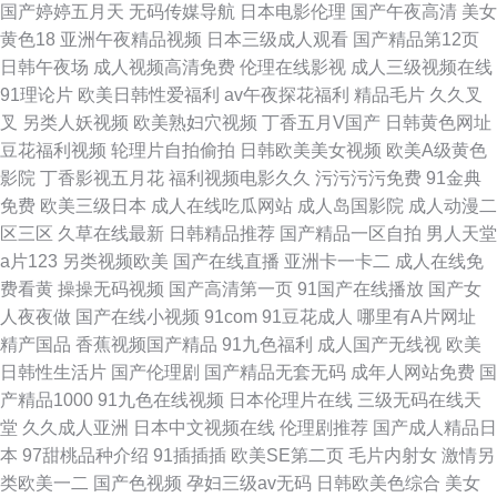
国产婷婷五月天
无码传媒导航
日本电影伦理
国产午夜高清
美女
黄色18
亚洲午夜精品视频
日本三级成人观看
国产精品第12页
日韩午夜场
成人视频高清免费
伦理在线影视
成人三级视频在线
91理论片
欧美日韩性爱福利
av午夜探花福利
精品毛片
久久叉
叉
另类人妖视频
欧美熟妇穴视频
丁香五月V国产
日韩黄色网址
豆花福利视频
轮理片自拍偷拍
日韩欧美美女视频
欧美A级黄色
影院
丁香影视五月花
福利视频电影久久
污污污污免费
91金典
免费
欧美三级日本
成人在线吃瓜网站
成人岛国影院
成人动漫二
区三区
久草在线最新
日韩精品推荐
国产精品一区自拍
男人天堂
a片123
另类视频欧美
国产在线直播
亚洲卡一卡二
成人在线免
费看黄
操操无码视频
国产高清第一页
91国产在线播放
国产女
人夜夜做
国产在线小视频
91com
91豆花成人
哪里有A片网址
精产国品
香蕉视频国产精品
91九色福利
成人国产无线视
欧美
日韩性生活片
国产伦理剧
国产精品无套无码
成年人网站免费
国
产精品1000
91九色在线视频
日本伦理片在线
三级无码在线天
堂
久久成人亚洲
日本中文视频在线
伦理剧推荐
国产成人精品日
本
97甜桃品种介绍
91插插插
欧美SE第二页
毛片内射女
激情另
类欧美一二
国产色视频
孕妇三级av无码
日韩欧美色综合
美女