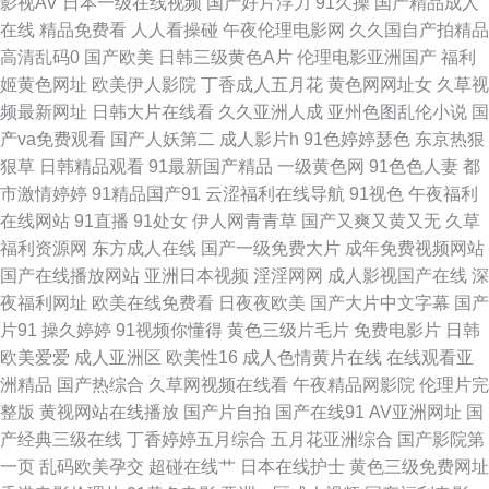
影视AV
日本一级在线视频
国产好片浮力
91久操
国产精品成人
中文字幕无码 日韩伦理片 伊人院入口一二三 精品97无码视频 午夜最新网址
在线
精品免费看
人人看操碰
午夜伦理电影网
久久国自产拍精品
高清乱码0
国产欧美
日韩三级黄色A片
伦理电影亚洲国产
福利
你懂得 91黑料探花在线 九草免费在线 91白虎 国产精区久久 91国产微拍 男
姬黄色网址
欧美伊人影院
丁香成人五月花
黄色网网址女
久草视
频最新网址
日韩大片在线看
久久亚洲人成
亚州色图乱伦小说
国
人的天堂网V 91国产福利地址 久久日视频资源站 91国产精品 精品福利在线
产va免费观看
国产人妖第二
成人影片h
91色婷婷瑟色
东京热狠
狠草
日韩精品观看
91最新国产精品
一级黄色网
91色色人妻
都
www777久久 熟女飢渴一區 91官方视频网站 91探花在线吃瓜 九九热九九 国
市激情婷婷
91精品国产91
云涩福利在线导航
91视色
午夜福利
在线网站
91直播
91处女
伊人网青青草
国产又爽又黄又无
久草
产AV福利 日韩中文字幕区 国产精品v日本精品 探花的搜索结果91n 久久思精
福利资源网
东方成人在线
国产一级免费大片
成年免费视频网站
国产在线播放网站
亚洲日本视频
淫淫网网
成人影视国产在线
深
品视频 www经典av 视频国产在线观看91 超碰在线大青青青青 阿v免费观看
夜福利网址
欧美在线免费看
日夜夜欧美
国产大片中文字幕
国产
片91
操久婷婷
91视频你懂得
黄色三级片毛片
免费电影片
日韩
在线 亚洲黄色hfh 日本一区二区三区A片 日韩干狠狠 影音先锋中文AV 精品伦
欧美爱爱
成人亚洲区
欧美性16
成人色情黄片在线
在线观看亚
洲精品
国产热综合
久草网视频在线看
午夜精品网影院
伦理片完
A片视频 四虎AV淫国产精东 日韩福利网址 92视频福利导航 国产自拍网站 午
整版
黄视网站在线播放
国产片自拍
国产在线91
AV亚洲网址
国
产经典三级在线
丁香婷婷五月综合
五月花亚洲综合
国产影院第
夜成人手机视频 91在线网址观看 国内性爱肏屄视频 日本乱码 日韩A级视频
一页
乱码欧美孕交
超碰在线艹
日本在线护士
黄色三级免费网址