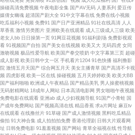
站在线免费
免费潮喷
91原创国产视频
成人吃瓜福利
国产在线9
玖资源综合楼 91手机在线视频 老湿机私人 51视频探花 浮力国产第一页产制
操碰高清免费视频
午夜电影全集
国产AV无码
人妻系列
爱豆传
媒倩女幽魂
超清国产剧大全
91中文字幕在线
免费在线小视频
色妞妞水婷婷操导航 91色哟 亚洲丝浆 大香蕉综合色网 日韩欧美1234 传媒
吃瓜福利小视频
免费91
国产日产亚洲精品
91社在线高清
人人
草香蕉
激情另类图片
亚洲欧美在线观看
成人三级成人三级
欧美
视频免费在线看 91国产丝袜 青青草99色 亚洲色图在线播放 91网站传媒Tv
老女人bb
日日操第一页
91网豆花视频
91福利剧场
免费影视观
看
91视频国产自拍
国产美女在线视频
欧美又大
无码四虎
女同
午夜成人3d网 欧美91性爱 91蝌蚪色情 东京热家庭伦理片 玖玖爱资源网 欧
激吻视频
极品性爱导航
欧美国产拳交喷奶
中文字幕第三页
超碰
成人影视
欧美日韩中文一区
手机看片1204
91色快播
福利撸影
美日韩另类国产中文 九色91熟女 超碰进入 欧美h版成人精品 亚洲人妻网页
院
激情五月天国产
综合网五月天
美女主播青草
国产高清不卡视
频
四虎影视
欧美一区在线
操碰视频
五月天婷婷欧美
欧美大BB
四虎导航 91传媒国产吴梦梦 高清日韩av无码网址 青青草大香蕉91 在线成人
国产福利啪啪
欧洲成人午夜精品
国产精品美乳
男人操蜜桃视频
无码射精网站
18成年人网站
日本高清电影网
男女啪啪午夜视频
AV 成人免费在线 黄色小网站 久草视频好吊日综合色 91黑料少妇网站 国模
免费电影在线观看
亚洲ab
成人少妇视频导航
91国产小青蛙
国
产成年免费网站
国产视频高清在线
精品香蕉
求a片网址
麻豆tv
视频91 亚洲69 男人av资源站 亚洲日本黄色小说网 传媒AV影视 91av福利资
在线观看
在线撸丝片
91草碰
国产成人激情视频
黑料吃瓜精品
偷拍
91大神合集
成人拍拍拍免费
香港伦理剧
日韩大片观看网
源在线 抖阴在线免费观看 欧美一卡二卡 91网在线 日韩性爱综合楼 影音先锋
址
日韩免费电影
91羞羞视频
国产网站
青草全福视在线
性导航