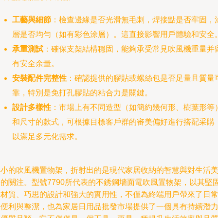
工藝與細節
：檢查邊緣是否光滑無毛刺，焊接點是否牢固，
層是否均勻（如有彩色涂層）。這直接影響用戶體驗和安全
承重測試
：確保支架結構穩固，能夠承受常見吹風機重量并
有安全余量。
安裝配件完整性
：確認提供的膠貼或螺絲包是否足量且質量
靠，特別是免打孔膠貼的粘合力是關鍵。
設計多樣性
：市場上有不同造型（如簡約幾何形、樹葉形等
和尺寸的款式，可根據目標客戶群的審美偏好進行搭配采購
以滿足多元化需求。
小小的吹風機置物架，折射出的是現代家居收納的智慧與對生活
學的關注。型號7790所代表的不銹鋼墻面電吹風置物架，以其堅
的材質、巧思的設計和強大的實用性，不僅為終端用戶帶來了日
的便利與整潔，也為家居日用品批發市場提供了一個具有持續潛