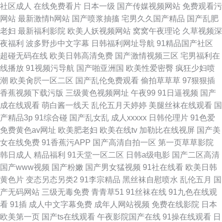
社区成人
在线免费看片
日本一级
国产传媒视频网站
免费观看污
网站
最新激情h网站
国产喷浆抽搐
宅男久久国产精品
国产乱肥
老妇
最新福利影院
欧美人妖视频网站
窝窝午夜理论
久草视频深
夜福利
波多野步中文字幕
日韩福利网址导航
91精品国产社区
超碰无码在线
欧美日韩高清免费
国产激情视频三区
宅男福利在
线播放
91视频污导航
国产啪亚洲国
欧美性爱密臀
疯狂少妇喷
潮
欧美肏屄一区二区
国产乱伦免费观看
偷拍草草草
97狠狠插
香蕉视频下载污版
三级黄色视频网址
午夜99
91日逼视频
国产
成在线观看
萌白酱一线天
乱伦五月天婷婷
美腿丝袜在线观看
国
产精品3p
91综合碰
国产乱女乱
成人xxxxx
日韩伦理片
91色爱
免费黄色av网址
欧美肥老妇
欧美在线tv
加勒比在线视屏
国产美
女在线免费
91香蕉污APP
国产高清自拍一区
第一页草草影院
韩日成人
精品福利
91天堂一区二区
日韩a级电影
国产二区高清
国产www视频
国产粉嫩
国产男女猛视频
91社在线看
欧美日韩
黄色片
变态另态另类2
91李宗精品
黑丝袜自慰喷水
乱伦五月
国
产无码网站
三级无毒免费
青青草51
91丝袜在线
91九色在线观
看
91插
成人中文字幕免费
成年人网站视频
免费在线影院
日本
欧美第一页
国产ts在线观看
午夜影院国产在线
91操在线观看
日