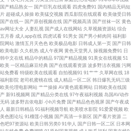
一a 色综合日韩 91自拍论坛地址 欧美性交精品视频大全 91青久久 国产人妻
国产精品熟女一
国产巨乳在线观看
四虎免费91
国内精品无码短
片
超碰成人操操
欧美猛交视频
西瓜影院在线观看
欧美做受日韩
网站 影音先锋电影成人AV 大香蕉伊人妻 色悠悠成人视频 91麻豆视屏 欧美
国产在线一
国产原创视频在线
国产视频高清
国产丝袜一区
黄色
av网址大全
人妻乱视
国产成人在线网站
久草视频资源站
综合
日韩国产综合 一本免费高清无码 后入在线 色悠悠精品综合干 在线视频传媒
五月香
成人app在线
四虎试看
91男女
国产男小鲜肉同
福利影
院网站
激情五月天色色
欧美极品电影
日韩成人第一页
国产日韩
成人在线网站 在线观看91福利 香蕉久久东京热 91伊人大 午夜小视频在线
欧美电影
久久机热
成人午夜网
黄色天堂男人
操视频免费91
日
韩中文在线
精品中的精品
97国产精品视频
91美女在线视频
51
www日韩 殴美丝袜女同 91精品福利在线 日韩福利社区 91在线视频视频 欧
欧美
一区精品麻豆经典
国产在线观看资源
波多野洁衣视频
污网
站免费看
特级欧美在线观看
自拍视频91
91艹艹
久草网在线
18
美操日韩 91免费版视频在线观看 久草福利资源在线观看 91第一福利视频 高
福利影院
老司机蜜桃在线
成人精品一区二区
韩日爆乳无码三级
欧美伦理电影网站
艹艹操操
AV黄色观看网站
日韩欧美在线国
清无码熊猫成人网 色悠悠综合在线观看 wwwcom 人妖操男的 91黑丝白虎 国
产
新91视频网
国产精品分类在线
97午夜福利视频
岛国AV动作
无码
波多野吉依电影
小h片免费
国产精品色色视屏
国产午夜成
产成人精品欧 日韩三级有码 91尤物网址 91在线网页视频 日韩无码A片免费
人
最新日韩精品
91福利视频导航
欧美喷水影院
91爱爱视频
欧
美色图论坛
91榴莲小视频
国产高清一卡新区
国产看片资源
二
观看 99国产er热视频 91亚洲黄页 色婷婷五月天AV综合 91夜色国产www 玖
色吧97资源站
欧美日韩另类0
91华人
国产日韩一区二区
日本网