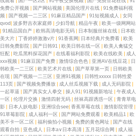
线观看
|
国产一区2区
|
91午夜交换视颗
|
国产免费豆花在线
|
91
免费公开视频
|
国产网站视频
|
美国伦理片在线
|
91免费福利视
频
|
国产视频一二三区
|
91麻豆精品国产
|
91短视频成人
|
女同
qvod
|
波多野吉衣家庭师
|
少妇导航
|
精品午夜
|
欧美一级网网站
|
91精品国自产
|
欧韩高清电影无码
|
日本制服丝袜在线
|
日本欧
美大片
|
丁香婷婷激激v片
|
91香蕉网
|
日本经典片免费看
|
欧美
日韩免费影院
|
国产日韩91
|
欧美日韩在线一区
|
欧美人禽猛交
狂配
|
吃瓜黑料探花国产
|
在线看福利影院
|
欧美在线欧美
|
成人
xxx视频
|
91麻豆国产免费
|
激情综合色色
|
亚洲AV在线豆花
|
日
韩欧美一二三区
|
欧美艺术片在线
|
国产草草第一页
|
日韩欧美
在现
|
国产视频一二三区
|
亚洲91视频
|
日韩性xxxxx 日韩性爱
113页
|
国产视频免费播放
|
成人丝瓜视频下载
|
成人无码影院
|
一起草逼
|
国产真实女人拳交
|
操人91
|
91视频新地址
|
午夜成人
一区
|
伦理片交换
|
激情四射无码
|
丝袜高跟诱惑一区
|
青青草电
影
|
日本人妖电影
|
亚洲综合see
|
香蕉草莓在线
|
激情影院管理
|
91草莓影院
|
成人福利一区
|
国产网站免费观看
|
欧美精品1
|
欧
美不卡一区二区
|
福利偷拍小视频
|
免费的黄色网址
|
国产在线
观看自拍
|
亚色成人
|
日本a∨日本高清
|
五月花综合网
|
成人福