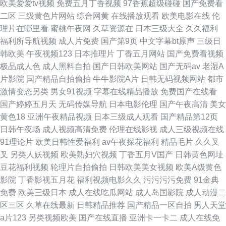
欧美爱爱tv视频
免费五月丁香视频
97香蕉超级碰碰
国产免费看
二区
三级黄色片网站
综合网黄
在线播放观看
欧美电影在线
伦
理片在哪里看
蜜桃午夜网
久草资源在
日本三级大全
久久福利
福利所导航视频
成人片免费
国产第9页
中文字幕bt原声
三级日
韩欧美
午夜视频123
日本推理片
丁香五月网站
国产免费看视频
极品成人色
成人黑料自拍
国产日韩欧美网站
国产无码av
老湿A
片影院
国产精品自拍偷拍
牛牛影院A片
日韩无码视频网站
都市
激情变态另类
男女91视频
字幕在线精品播放
免费国产在线看
国产婷婷五月天
无码传媒导航
日本电影伦理
国产午夜高清
美女
黄色18
亚洲午夜精品视频
日本三级成人观看
国产精品第12页
日韩午夜场
成人视频高清免费
伦理在线影视
成人三级视频在线
91理论片
欧美日韩性爱福利
av午夜探花福利
精品毛片
久久叉
叉
另类人妖视频
欧美熟妇穴视频
丁香五月V国产
日韩黄色网址
豆花福利视频
轮理片自拍偷拍
日韩欧美美女视频
欧美A级黄色
影院
丁香影视五月花
福利视频电影久久
污污污污免费
91金典
免费
欧美三级日本
成人在线吃瓜网站
成人岛国影院
成人动漫二
区三区
久草在线最新
日韩精品推荐
国产精品一区自拍
男人天堂
a片123
另类视频欧美
国产在线直播
亚洲卡一卡二
成人在线免