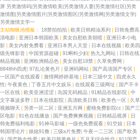
屏
另类激情码|另类激情欧美|另类激情人妻|另类激情社区|另类
激情图|另类激情图片|另类激情图区|另类激情网|另类激情文学|
另类激情文学一
主站蜘蛛池模板：
18禁拍拍拍
|
欧美日韩精油系列
|
日韩免费高
清电影
|
亚洲日本韩国欧美
|
美女自慰欧美朝喷
|
亚洲日本小电
影
|
美女内射免费看
|
亚洲日本男人天堂
|
日本在线视频
|
欧美四
级先锋影音
|
中国资源超碰
|
91蝌蚪少妇
|
热九九网站
|
日韩在线
精品视频
|
亚洲欧洲精品色
|
美女自慰18禁
|
久草免费网
|
8848hh四虎
|
97乱论黄色片
|
亚洲码网站
|
国产高清国产专区
|
一区国产在线观看
|
激情网婷婷基地
|
日本三级中文
|
四虎永久
性
|
午夜黄色
|
丁香五月中文娱乐
|
在线观看三级网址
|
国产不卡
一区在线
|
欧美亚洲涩涩
|
岛国无码精品
|
91精品在线影院
|
中
文字幕波多野
|
日本在线影院
|
高清欧美日韩
|
欧美色一区
|
久草
视频聊天
|
另类一区二区
|
亚洲五月网
|
蜜桃免费影院cc
|
国产三
区电影
|
91色在线播放
|
国产免费爽爽视频
|
日韩精品视屏
|
日
韩免费福利电影
|
91神马影城
|
一级色免费观看
|
91空姐
|
日本
韩国理论片
|
操妣91撸
|
三级a片免费
|
午夜一二三区
|
国产欧美
久
|
国产熟女性爱
|
欧美日韩黄色片
|
五月天综合性交
|
911国产