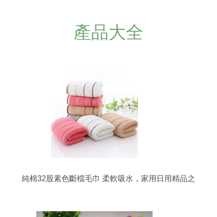
產品大全
純棉32股素色斷檔毛巾 柔軟吸水，家用日用精品之
選