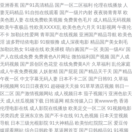
线观看 亚洲黄色官网 91午夜精品福利 九色91熟女 午夜福利在线你懂 91无
亚洲香蕉
国产91高清精品
国产一区二区福利
伦理在线播放
人
妻无码精品
91自拍在线观看
国产一级片内射
夜夜骑青青草
欧
码中出 韩国色淫网 色图肏肏肏 91高清系列 成人电院网 青娱乐青青草日韩
美色图人妻
在线免费欧美视频
免费黄色毛片
成人精品无码视频
欧美午夜极品
性欧美ⅩⅩⅩⅩ乱
欧美色色六月天
91影视网
午夜伦
91在线网 91网在线观看草草视频 91官网一匹二区 wwwAv黑丝 豆花社区久
不卡
加勒比性爱网
青草国产在线视频
亚洲国产精品导航
欧美色
淫
波多野结依电影
91狠狠撸
成人深夜电影
精品国产美女剃毛
久 香蕉视频黄色 日韩av一级 97亚洲免费电影 在线激情91 A片成人午夜剧场
加勒比熟女
91碰在线
欧美裸模
萌白酱国产一区
美国一级AV
国
产人在线成免费
免费黄色A片网址
微拍福利国产视频
国产人成
日韩一级网站 国产草一区二区三区 91狼人天堂在线播放 91社区免费入口 91
无码视频
国产原创区色花堂
在线免费黄A片
久草福利
乱伦家庭
成人午夜免费视频
人妖射精
国产屁屁
国产精品天干天
国产精品
福利啪 日本清高福利91 狼人人av在线 91大神com 91操白丝 91内射喷水 91
午夜一区
中文字幕无码人妻
日本不卡二区
国产日韩91
久草福
利视频网
91日日夜夜91
超碰碰天天操
91草草酒店视频
韩日一
九色系列 91A成人色网 av在线掏空 国产自91 国产亚洲天堂成人 成人网免费
区二区
国产激情视频网站
成人视频日本
茄子视频污
亚洲色欲天
天
成人丝瓜视频下载
日韩逼网
精东传媒入口
黄wwww色
香港
视频 av久热 99福利在线观看 91视频在线观 91高潮叫床 91看片淫黄大片AA
伦理电影在线
成人影院在线播放
欧美足交一区二区
91视频电影
另类四虎
亚洲东京热
国产不卡在线
91九色视频
日本天堂视频
wwwAV影音先锋 A片成人午夜剧场 成人天堂网av 东方av免费观看 九一大香
导航
日本三级光棍影院
91大神精品
欧美怡红院院二区
爱豆传
媒观看网站
综合日韩欧美
草逼网首页
国产日韩精品91
91视频