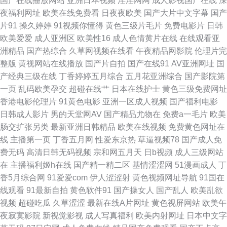
国产在线播放网站
亚洲日本视频
淫淫网网
成人影视国产在线
深
品视频 www经典av 视频国产在线观看91 超碰在线大青青青青 阿v免费观看
夜福利网址
欧美在线免费看
日夜夜欧美
国产大片中文字幕
国产
片91
操久婷婷
91视频你懂得
黄色三级片毛片
免费电影片
日韩
在线 亚洲黄色hfh 日本一区二区三区A片 日韩干狠狠 影音先锋中文AV 精品伦
欧美爱爱
成人亚洲区
欧美性16
成人色情黄片在线
在线观看亚
洲精品
国产热综合
久草网视频在线看
午夜精品网影院
伦理片完
A片视频 四虎AV淫国产精东 日韩福利网址 92视频福利导航 国产自拍网站 午
整版
黄视网站在线播放
国产片自拍
国产在线91
AV亚洲网址
国
产经典三级在线
丁香婷婷五月综合
五月花亚洲综合
国产影院第
夜成人手机视频 91在线网址观看 国内性爱肏屄视频 日本乱码 日韩A级视频
一页
乱码欧美孕交
超碰在线艹
日本在线护士
黄色三级免费网址
香港电影伦理片
91黄色电影
亚洲一区成人视频
国产福利电影
免费看 91少妇黑丝在线观看 豆花网在线观看完整 探花足浴在线观看 91激情
日韩成人影片
男的天堂网AV
国产精品尤物在
免费a一毛片
欧美
肠交扩张另类
最新亚洲日韩精品
欧美在线视频
免费黄色网址在
电影在线观看 福利破解91 五月天日日干 A片不卡区 天堂者色网 ts另类国产
线
主播第一页
丁香五月网
性爱东京热
草逼视频78
国产成人免
费无码
高清日韩无码视频
宗和网五月天
日b视频
成人三级网站
福利视频 色悠悠成人综合 超碰在线国产人人 午夜福利合集一区观看 大香蕉
在
主播福利姬h在线
国产精一精二区
基情涩涩网
51漫画成人
丁
香5月综合网
91爱爱com
伊人涩涩射
黄色视频网址导航
91国在
玖玖 香蕉免费视频导航 国产自拍网站 91密臀久久 日本黄页 a日韩片 婷婷精
线观看
91最新自拍
黄色软件91
国产操女人
国产乱人
欧美乱欲
视频
超碰吃瓜
久草涩涩
最新在线A片网址
黄色视屏网站
欧美午
品视频二区三区 操BK爱爱 深爱激情网综合 导航福利老牛 午夜成人精品视频
夜寂寞影院
新视觉影视
成人写真福利
欧美内射网址
日本中文字