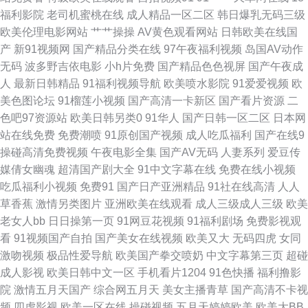
美操日韩 91免费版视频在线观看 久草福利资源在线观看 91第一福利视频 高
福利影院
老司机蜜桃在线
成人精品一区二区
韩日爆乳无码三级
欧美伦理电影网站
艹艹操操
AV黄色观看网站
日韩欧美在线国
清无码熊猫成人网 色悠悠综合在线观看 wwwcom 人妖操男的 91黑丝白虎 国
产
新91视频网
国产精品分类在线
97午夜福利视频
岛国AV动作
无码
波多野吉依电影
小h片免费
国产精品色色视屏
国产午夜成
产成人精品欧 日韩三级有码 91尤物网址 91在线网页视频 日韩无码A片免费
人
最新日韩精品
91福利视频导航
欧美喷水影院
91爱爱视频
欧
美色图论坛
91榴莲小视频
国产高清一卡新区
国产看片资源
二
观看 99国产er热视频 91亚洲黄页 色婷婷五月天AV综合 91夜色国产www 玖
色吧97资源站
欧美日韩另类0
91华人
国产日韩一区二区
日本网
站在线免费
免费潮喷
91原创国产视频
成人吃瓜福利
国产在线9
玖资源综合楼 91手机在线视频 老湿机私人 51视频探花 浮力国产第一页产制
操碰高清免费视频
午夜电影全集
国产AV无码
人妻系列
爱豆传
媒倩女幽魂
超清国产剧大全
91中文字幕在线
免费在线小视频
色妞妞水婷婷操导航 91色哟 亚洲丝浆 大香蕉综合色网 日韩欧美1234 传媒
吃瓜福利小视频
免费91
国产日产亚洲精品
91社在线高清
人人
草香蕉
激情另类图片
亚洲欧美在线观看
成人三级成人三级
欧美
视频免费在线看 91国产丝袜 青青草99色 亚洲色图在线播放 91网站传媒Tv
老女人bb
日日操第一页
91网豆花视频
91福利剧场
免费影视观
看
91视频国产自拍
国产美女在线视频
欧美又大
无码四虎
女同
午夜成人3d网 欧美91性爱 91蝌蚪色情 东京热家庭伦理片 玖玖爱资源网 欧
激吻视频
极品性爱导航
欧美国产拳交喷奶
中文字幕第三页
超碰
成人影视
欧美日韩中文一区
手机看片1204
91色快播
福利撸影
美日韩另类国产中文 九色91熟女 超碰进入 欧美h版成人精品 亚洲人妻网页
院
激情五月天国产
综合网五月天
美女主播青草
国产高清不卡视
频
四虎影视
欧美一区在线
操碰视频
五月天婷婷欧美
欧美大BB