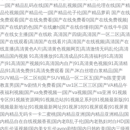
一|国产精品乱码在线|国产精品乱视频|国产精品伦理在线|国产精
品伦视频|国产精品伦一|国产精品伦子伦|国产精品萝莉
国产在线
免费观看|国产在线免费看|国产在线免费看0|国产在线免费视频|
国产在线奶奶色|国产在线嫩h|国产在线你懂得|国产在线牛牛|国
产在线女主播|国产在线欧
高清国产四级|高清国产一区二区|高清
国产在线观看|高清国产在线看片|高清国产在线视频|高清国产在
线直播|高清黄色A片|高清黄色视频网页|高清激情无码乱伦|高清
精品国内视频
91高清播放|91高清成品|91高清福利|91高清国
产|91高清国产视频|91高清国内自产|91高清黄色视频|91高清精
品|91高清免费|91高清免费观看
国产JK白丝喷白浆精品|国产
SUV精品一区二区6|国产SUV精品一区二区五|国产ts陈雯雯调
教直男|国产tv剧情片免费看|国产uv1区二区三区|国产VA精品午
夜福利视频|国产va免费视频一|国产va视频|国产va亚洲
91视频
专区|91视频资源网|91视频总站|91视频足系列|91视频最新版|91
视频最新地址|91视频最新网址|91视屏18|91视屏观看|91视屏黄
国内精品无码卡一卡二蜜桃|国内精品亚洲|国内精品亚洲精品|国
内精品自在自线视频香蕉|国内老B乱子伦|国内老熟妇对白HD|国
内乱伦逼视频|国内美女乱伦avoo剧情|国内日韩欧美|国内三级视