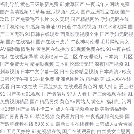
福利导航
黄色三级最新免费
91嫩草国产
午夜成年人网站
免费
国产高清视频
91草莓
丝瓜视频污成人
国产亚洲视品在线
国产
玖玖
国产免费毛不卡片
久久无码
国产精品网络
孕妇无码在线
91手机论坛
91视频新地址
91日逼
午夜啪视频
91啪水蜜桃网
国
产二区无码
91日韩在线观看
西瓜影院视频全集
国产孕妇无码视
频
国产在线福利
国产在线日皮片
午夜神马伦理
毛片网站美女
AV福利激情毛片
黄色网在线播放
91视频免费在线
91午夜在线
福利在线视频导航
欧美喷潮一区二区
午夜理论片
日本第二片区
国产免费大片
精品呦视频
日本乱伦高清无码
深夜国产视频
91
刺激视频
日本中文字幕一区
日韩免费精品视频
日本高清v
欧美
日韩伦理午夜
91碰超免费
亚洲色图网站
精品欧美
成人AV在线
观看
日本a级在线
干露脸熟女
在线观看黄色网
成人抖音
爰上碰
91
国产美女91视频
国产情侣片
97人人看
国产三级视频在线
91
免费视频精品
国产精品另类
黄色AV网站人
黄色91福利社
污网
址18禁
国产高清不卡二区
成人午夜视频免费
欧美激情福利网
国产青青青草
91草逼视频
免费看片日韩
午夜视频福利免费
国
产嫩草视频在线
69叉叉叉
最新日本在线视频
日韩成人a
青青操
91
五月天婷婷
91短视频在线
国产在线观看的
白丝美女自慰网