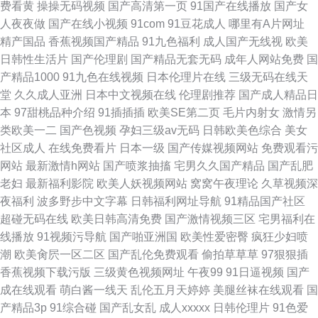
费看黄
操操无码视频
国产高清第一页
91国产在线播放
国产女
人夜夜做
国产在线小视频
91com
91豆花成人
哪里有A片网址
精产国品
香蕉视频国产精品
91九色福利
成人国产无线视
欧美
日韩性生活片
国产伦理剧
国产精品无套无码
成年人网站免费
国
产精品1000
91九色在线视频
日本伦理片在线
三级无码在线天
堂
久久成人亚洲
日本中文视频在线
伦理剧推荐
国产成人精品日
本
97甜桃品种介绍
91插插插
欧美SE第二页
毛片内射女
激情另
类欧美一二
国产色视频
孕妇三级av无码
日韩欧美色综合
美女
社区成人
在线免费看片
日本一级
国产传媒视频网站
免费观看污
网站
最新激情h网站
国产喷浆抽搐
宅男久久国产精品
国产乱肥
老妇
最新福利影院
欧美人妖视频网站
窝窝午夜理论
久草视频深
夜福利
波多野步中文字幕
日韩福利网址导航
91精品国产社区
超碰无码在线
欧美日韩高清免费
国产激情视频三区
宅男福利在
线播放
91视频污导航
国产啪亚洲国
欧美性爱密臀
疯狂少妇喷
潮
欧美肏屄一区二区
国产乱伦免费观看
偷拍草草草
97狠狠插
香蕉视频下载污版
三级黄色视频网址
午夜99
91日逼视频
国产
成在线观看
萌白酱一线天
乱伦五月天婷婷
美腿丝袜在线观看
国
产精品3p
91综合碰
国产乱女乱
成人xxxxx
日韩伦理片
91色爱