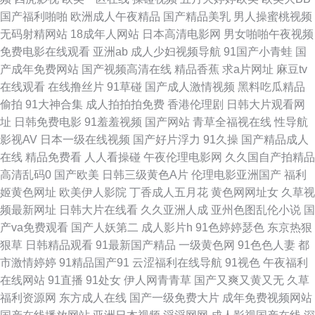
四虎导航 91传媒国产吴梦梦 高清日韩av无码网址 青青草大香蕉91 在线成人
国产福利啪啪
欧洲成人午夜精品
国产精品美乳
男人操蜜桃视频
无码射精网站
18成年人网站
日本高清电影网
男女啪啪午夜视频
AV 成人免费在线 黄色小网站 久草视频好吊日综合色 91黑料少妇网站 国模
免费电影在线观看
亚洲ab
成人少妇视频导航
91国产小青蛙
国
产成年免费网站
国产视频高清在线
精品香蕉
求a片网址
麻豆tv
视频91 亚洲69 男人av资源站 亚洲日本黄色小说网 传媒AV影视 91av福利资
在线观看
在线撸丝片
91草碰
国产成人激情视频
黑料吃瓜精品
偷拍
91大神合集
成人拍拍拍免费
香港伦理剧
日韩大片观看网
源在线 抖阴在线免费观看 欧美一卡二卡 91网在线 日韩性爱综合楼 影音先锋
址
日韩免费电影
91羞羞视频
国产网站
青草全福视在线
性导航
影视AV
日本一级在线视频
国产好片浮力
91久操
国产精品成人
中文字幕无码 日韩伦理片 伊人院入口一二三 精品97无码视频 午夜最新网址
在线
精品免费看
人人看操碰
午夜伦理电影网
久久国自产拍精品
高清乱码0
国产欧美
日韩三级黄色A片
伦理电影亚洲国产
福利
你懂得 91黑料探花在线 九草免费在线 91白虎 国产精区久久 91国产微拍 男
姬黄色网址
欧美伊人影院
丁香成人五月花
黄色网网址女
久草视
频最新网址
日韩大片在线看
久久亚洲人成
亚州色图乱伦小说
国
人的天堂网V 91国产福利地址 久久日视频资源站 91国产精品 精品福利在线
产va免费观看
国产人妖第二
成人影片h
91色婷婷瑟色
东京热狠
狠草
日韩精品观看
91最新国产精品
一级黄色网
91色色人妻
都
www777久久 熟女飢渴一區 91官方视频网站 91探花在线吃瓜 九九热九九 国
市激情婷婷
91精品国产91
云涩福利在线导航
91视色
午夜福利
在线网站
91直播
91处女
伊人网青青草
国产又爽又黄又无
久草
产AV福利 日韩中文字幕区 国产精品v日本精品 探花的搜索结果91n 久久思精
福利资源网
东方成人在线
国产一级免费大片
成年免费视频网站