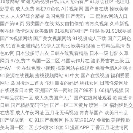
18禁网站
亚洲无码视频在线
成人无码看片
91原创社区
伦理电
影香港
成人免费
蜜桃91色色
A片视频网
国产自在线
操欧美老
女人
人人97综合精品
岛国免费
国产无码一二
蜜桃tv网站入口
国产第66页
另类国产在线
熟女自拍偷拍
青青久视频
久草新视
频在线
激情深爱欧美激情
91视频官网国产
狠狠操-91
91我要操
国产ts视频网站
国产美女视频网站
91视频成人下载
国产无码色
色
91香蕉亚洲精品
91伊人加勒比
欧美狠狠插
日韩精品高清
黄
色av网
日本波多野吉衣
日韩在线观看精品
日本一级电影
久草
网页
97免费艹
岛国一区二区
岛国动作片在
波多野吉衣三级
亚
洲AV一卡
在线免费小视频
搞黄网站在线观看
免费色情A片网扯
91资源在线视频
蜜桃视频网站
91中文
国产在线视频
福利爱爱
网址
岛国搬运工首页
伦理朋友的妈妈
丝袜女同
日韩性爱网址
在线观看日本黄
亚洲国产第一网站
国产99不卡
66精品视频
国
产精品探花一区
成人免费国产大片
国产在线网址观看
欧美激情
日韩
国产精品无码亚洲
国产一区二区黄片
喷潮一区
福利姬足交
在线看
成人午夜网址
五月花无码视频
青青草国产
欧美日韩乱
国产屁屁第一页
91国产视频网
性爱草逼91AV
免费欧美视频
欧
美岛国一区二区
少妇喷水18禁
51漫画APP
丁香五月花激情网