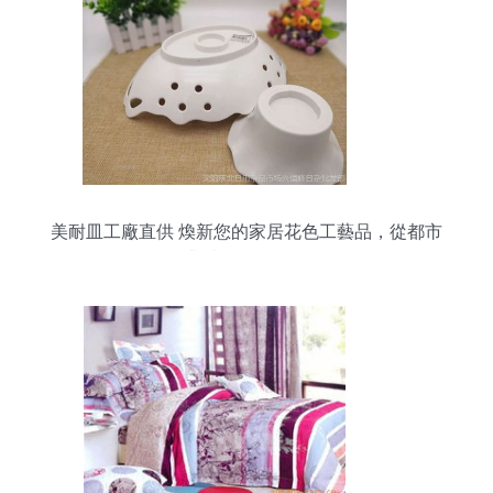
美耐皿工廠直供 煥新您的家居花色工藝品，從都市
叢林到日用百貨