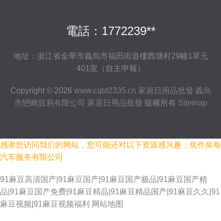
電話：1772239**
地址：浙江省金華市義烏市福田街道樓西塘村29幢1單元
401室（自主申報）
Copyright © 2026
www.cqbt2335.cn
家居日用品批發
義烏
市戀幽貿易有限公司
家居日用品批發
版權所有
Sitemap
感谢您访问我们的网站，您可能还对以下资源感兴趣：焦作矣每
汽车服务有限公司
91麻豆高清国产|91麻豆国产|91麻豆国产极品|91麻豆国产精
品|91麻豆国产免费|91麻豆精品|91麻豆精品国产|91麻豆久久|91
麻豆视频|91麻豆视频福利
网站地图