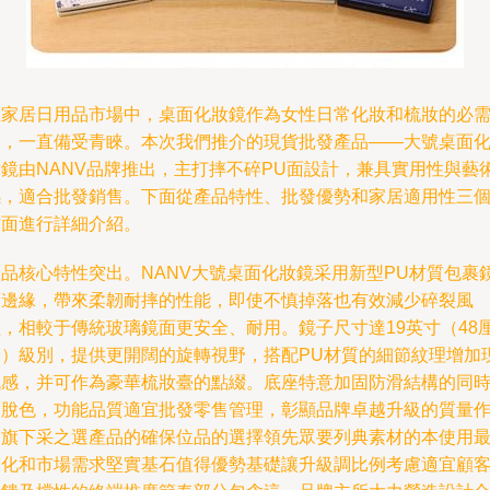
在家居日用品市場中，桌面化妝鏡作為女性日常化妝和梳妝的必
品，一直備受青睞。本次我們推介的現貨批發產品——大號桌面
妝鏡由NANV品牌推出，主打摔不碎PU面設計，兼具實用性與藝
感，適合批發銷售。下面從產品特性、批發優勢和家居適用性三
方面進行詳細介紹。
產品核心特性突出。NANV大號桌面化妝鏡采用新型PU材質包裹
面邊緣，帶來柔韌耐摔的性能，即使不慎掉落也有效減少碎裂風
險，相較于傳統玻璃鏡面更安全、耐用。鏡子尺寸達19英寸（48
米）級別，提供更開闊的旋轉視野，搭配PU材質的細節紋理增加
代感，并可作為豪華梳妝臺的點綴。底座特意加固防滑結構的同
不脫色，功能品質適宜批發零售管理，彰顯品牌卓越升級的質量
為旗下采之選產品的確保位品的選擇領先眾要列典素材的本使用
大化和市場需求堅實基石值得優勢基礎讓升級調比例考慮適宜顧