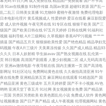
幕无码
97日穴网
成人免费在线
精品国产免费观看
国产不卡高
在线 久久国产ab 91网站小视频 日韩视频一类 91在线免费观看网页 日本一
清
91av在线播放
91制作传媒
岛国av资源
超碰91资源
国产乱一
乱二乱三
日韩美女直播
91尤物69
蜜桃午夜激情
免费伦理电影
本不卡 www午夜福利AV 天堂男人黄网 超碰69资源 香蕉视频很黄 九九热
日本电影伦理片
黄瓜视频成人
性爱婷婷
爱豆在线看
麻豆影院爱
爱
成人软件视频
午夜宅男在线
91专区在线
狠狠干欧美
国产三
000 91视频观看 日韩精品无码一 成人无码久久蜜桃网站 91吃瓜熟女 日本成
级国产
国产欧美日韩在线
97五月天婷婷
日韩在线网
91福利社
视频
福利导航
A片三级网站
久草视频8
香蕉APP污视频
艹艹艹
人网片 91新视频 欧美第1色网 日韩激情网页 日韩无码兔费 99精品在线 午夜
插逼
国产精品五月天
狠狠操欧美性爱
国产绝色精品
精品孕妇无
码视频
午夜A片三级片
天美果冻传媒
久久国产成人精品
精品93
成人手机在线 成人电彭 先锋影音毛片 大香蕉9久1 先锋成人色av影院 成人在
久久久
日本人妖射精
学生妹avav
国产熟女视频在线
乱伦第一
页
韩日视频
高清国产剧观看
人妻少妇视频二区
成人无码高清毛
线超碰91 亚洲精品蜜桃成人 福利视频国 亚洲欧美日韩传媒 高清无码动漫18
片
亚洲av激情电影
午夜导航在线
国内主播第一页
国产高清电
影网址
91社区论坛
免费网站黄色在线
久久偷拍高清亚洲
91午
亚洲欧美啪啪免费视频 国产福利精品久久让 综合色久悠悠 黄色链接 91国产
夜在线免费
亚洲精品第五页
麻豆网站在线观看
91精选国产
国
产精品亚洲
黄色三级成年
五月天婷婷爱
国产不卡小视频
AV色
精品三级蜜臀 青青草青青老司机 成人福利网站 影音先锋AV一级大片
哟哟
亚洲天堂丁香五月
91社网
美女视频黄全免费
国产精品第
一页国
另类区另类欧美
欧美色图乱伦小说
免费成人软件
黄色网
址视频播放
国产日产美产精品
成人午夜视频
伦理视频网站
黄色