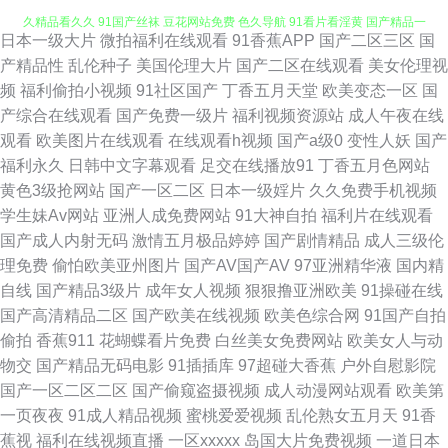
日本一级大片
微拍福利在线观看
91香蕉APP
国产二区三区
国
五月天色社区 日日干屄网 性爱VA欧美 91蜜桃伊人在线播放 激情AV福利 久
产精品性
乱伦种子
美国伦理大片
国产二区在线观看
美女伦理视
频
福利偷拍小视频
91社区国产
丁香五月天堂
欧美变态一区
国
久精品看久久 91国产丝袜 豆花网站免费 色久导航 91看片看淫黄 国产精品一
产综合在线观看
国产免费一级片
福利视频资源站
成人午夜在线
观看
欧美图片在线观看
在线观看h视频
国产a级0
变性人妖
国产
不卡 色五月色色天堂网 91探花精品在线 久久国产精品黄毛片 一区一区三91
福利永久
日韩中文字幕观看
足交在线播放91
丁香五月色网站
黄色3级抢网站
国产一区二区
日本一级婬片
久久免费手机视频
肏屄视频影院 人人干aV 91情侣超碰 国产三级在线 第一福利丝瓜导航 日韩
学生妹Av网站
亚洲人成免费网站
91大神自拍
福利片在线观看
国产成人内射无码
激情五月极品婷婷
国产剧情精品
成人三级伦
精品电影 91l视频 成人精品网 日本啊V网 91超碰在线大熏蕉 91次元官方 AV
理免费
偷怕欧美亚州图片
国产AV国产AV
97亚洲精华液
国内精
自线
国产精品3级片
成年女人视频
狠狠撸亚洲欧美
91操碰在线
之家 欧美成人官网 91l视频 91专区在线欢看 欧美成人乱 91超碰成人
国产高清精品二区
国产欧美在线视频
欧美色综合网
91国产自拍
偷拍
香蕉911
花蝴蝶看片免费
白丝美女免费网站
欧美女人与动
wwwtubi麻豆 青青狠狠人人91 91夫妻海角论坛 成人午夜福利无码 日国产ab
物交
国产精品无码电影
91插插库
97超碰大香蕉
户外自慰影院
国产一区二区二区
国产偷窥盗摄视频
成人动漫网站观看
欧美第
91巨乳 国产C一区 人人色vvv 综合图区激情文学 超碰久肏在线 久久一区在
一页夜夜
91成人精品视频
蜜桃爱爱视频
乱伦熟女五月天
91香
蕉视
福利在线视频直播
一区xxxxx
岛国大片免费视频
一道日本