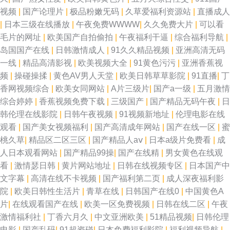
视频
|
国产论理片
|
极品粉嫩旡码
|
久草爱福利资源站
|
直播成人
|
日本三级在线播放
|
午夜免费WWWW
|
久久免费大片
|
可以看
毛片的网址
|
欧美国产自拍偷拍
|
午夜福利干逼
|
综合福利导航
|
岛国国产在线
|
日韩激情成人
|
91久久精品视频
|
亚洲高清无码
一线
|
精品高清影视
|
欧美视频大全
|
91黄色污污
|
亚洲香蕉视
频
|
操碰操揉
|
黄色AV男人天堂
|
欧美日韩草草影院
|
91直播
|
丁
香网视频综合
|
欧美女同网站
|
A片三级片
|
国产a一级
|
五月激情
综合婷婷
|
香蕉视频免费下载
|
三级国产
|
国产精品无码午夜
|
日
韩伦理在线影院
|
日韩午夜视频
|
91视频新地址
|
伦理电影在线
观看
|
国产美女视频福利
|
国产高清成年网站
|
国产在线一区
|
蜜
桃久草
|
精品区二区三区
|
国产精品人aⅴ
|
日本a级片免费看
|
成
人日本观看网站
|
国产精品99操
|
国产在线精
|
男女黄色在线观
看
|
激情瑟日韩
|
黄片网站地址
|
日韩在线视频专区
|
日本国产中
文字幕
|
高清在线不卡视频
|
国产福利第二页
|
成人深夜福利影
院
|
欧美日韩性生活片
|
青草在线
|
日韩国产在线0
|
中国黄色A
片
|
在线观看国产在线
|
欧美一区免费视频
|
日韩在线二区
|
午夜
激情福利社
|
丁香六月久
|
中文亚洲欧美
|
51精品视频
|
日韩伦理
电影
|
国产乱码
|
91超资碰
|
日本免费福利影院
|
福利视频导航
|