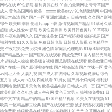
蕉 蜜臀导航色 91白丝综合网 91豆花视频在线 91社网站 99人人干 www大香
网站在线
69性影院
福利资源在线
91自拍最新网址
青青草国产
成人
黄色岛国网站
欧美一xxxxx
欧美gayv
91色情激情网
中国韩
蕉com 五月天婷婷欧美九区 91网站片网站 亚洲无码影音先锋 国产久久视频
国日本高清
国产国产一区
亚洲欧洲成人
日韩在线
久久国产影视
综合
欧美69潮喷
伦理片app下载
激情视频国产精品
91草莓久草
色中色91 91群交 狠狠成人集合 伊人久久Av影院 ts人妖干美女 女同日本韩欧
超碰
成人性爱aa影院
欧美性爱插插
欧美日韩色黄片
91草莓影
院
午夜电影网久久
国产丝袜美女
国产精彩视频
操碰视屏
国产
91com视频精彩 成人看片1024软件 日韩色情伦埋片大全 91色妞妞 国产一A
福利在线
91久久影院
免费日韩电影
日韩成人影视
欧美精品性
交
午夜宅男免费
另类亚洲色情
家庭乱伦理电影
91草B草B视频
一a 色综合日韩 91自拍论坛地址 欧美性交精品视频大全 91青久久 国产人妻
国产精品熟女一
国产巨乳在线观看
四虎免费91
国内精品无码短
片
超碰成人操操
欧美猛交视频
西瓜影院在线观看
欧美做受日韩
网站 影音先锋电影成人AV 大香蕉伊人妻 色悠悠成人视频 91麻豆视屏 欧美
国产在线一
国产原创视频在线
国产视频高清
国产丝袜一区
黄色
av网址大全
人妻乱视
国产成人在线网站
久草视频资源站
综合
日韩国产综合 一本免费高清无码 后入在线 色悠悠精品综合干 在线视频传媒
五月香
成人app在线
四虎试看
91男女
国产男小鲜肉同
福利影
院网站
激情五月天色色
欧美极品电影
日韩成人第一页
国产日韩
成人在线网站 在线观看91福利 香蕉久久东京热 91伊人大 午夜小视频在线
欧美电影
久久机热
成人午夜网
黄色天堂男人
操视频免费91
日
韩中文在线
精品中的精品
97国产精品视频
91美女在线视频
51
www日韩 殴美丝袜女同 91精品福利在线 日韩福利社区 91在线视频视频 欧
欧美
一区精品麻豆经典
国产在线观看资源
波多野洁衣视频
污网
站免费看
特级欧美在线观看
自拍视频91
91艹艹
久草网在线
18