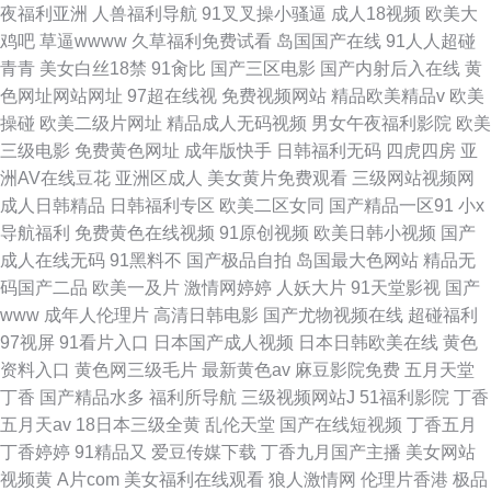
夜福利亚洲
人兽福利导航
91叉叉操小骚逼
成人18视频
欧美大
鸡吧
草逼wwww
久草福利免费试看
岛国国产在线
91人人超碰
青青
美女白丝18禁
91肏比
国产三区电影
国产内射后入在线
黄
色网址网站网址
97超在线视
免费视频网站
精品欧美精品v
欧美
操碰
欧美二级片网址
精品成人无码视频
男女午夜福利影院
欧美
三级电影
免费黄色网址
成年版快手
日韩福利无码
四虎四房
亚
洲AV在线豆花
亚洲区成人
美女黄片免费观看
三级网站视频网
成人日韩精品
日韩福利专区
欧美二区女同
国产精品一区91
小x
导航福利
免费黄色在线视频
91原创视频
欧美日韩小视频
国产
成人在线无码
91黑料不
国产极品自拍
岛国最大色网站
精品无
码国产二品
欧美一及片
激情网婷婷
人妖大片
91天堂影视
国产
www
成年人伦理片
高清日韩电影
国产尤物视频在线
超碰福利
97视屏
91看片入口
日本国产成人视频
日本日韩欧美在线
黄色
资料入口
黄色网三级毛片
最新黄色av
麻豆影院免费
五月天堂
丁香
国产精品水多
福利所导航
三级视频网站J
51福利影院
丁香
五月天av
18日本三级全黄
乱伦天堂
国产在线短视频
丁香五月
丁香婷婷
91精品又
爱豆传媒下载
丁香九月国产主播
美女网站
视频黄
A片com
美女福利在线观看
狼人激情网
伦理片香港
极品