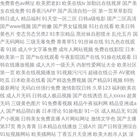
免费黄色av网址
欧美肥老妇
欧美在线tv
加勒比在线视屏
国产美
女在线免费
91香蕉污APP
国产高清自拍一区
第一页草草影院
韩日成人
精品福利
91天堂一区二区
日韩a级电影
国产二区高清
国产www视频
国产粉嫩
国产男女猛视频
91社在线看
欧美日韩
黄色片
变态另态另类2
91李宗精品
黑丝袜自慰喷水
乱伦五月
国
产无码网站
三级无毒免费
青青草51
91丝袜在线
91九色在线观
看
91插
成人中文字幕免费
成年人网站视频
免费在线影院
日本
欧美第一页
国产ts在线观看
午夜影院国产在线
91操在线观看
日
韩在线播放视频
成人大片一级天天
内射性爱网址大全
欧美社区
第一页
欧美在线视频播放
91视频污污污
超碰在线公开
AV蜜桃
吃瓜
日本欧美在线看
国产精选免费视频
国产精品91视频
69热
最新网址
无码白丝强行免费
激情影院日韩
久草123
福利欧美在
线
成人片无码
日韩成人极品视频
国产在线诱惑
乱人xxxxx
超黄
无码
三级黄色图片
91免费看视频
精品午夜福利网
精品亚洲成a
人
国产精品萌白酱
日本理论
91操电影
91一区
成人精品无
91国
产小视频
日韩美女免费直播
A片网站网址
激情文学色
国产主播
第37页
青久青青
日本精品在线播放
三级A片
国产日韩亚洲综合
91短视频网站
欧美骚网站
丁香五月天亚洲
欧美大粗吊人妖
深