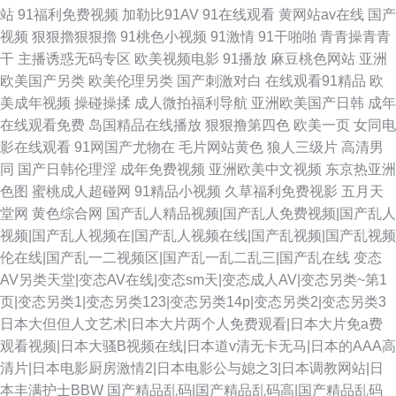
站
91福利免费视频
加勒比91AV
91在线观看
黄网站av在线
国产
视频
狠狠擼狠狠擼
91桃色小视频
91激情
91干啪啪
青青操青青
干
主播诱惑无码专区
欧美视频电影
91播放
麻豆桃色网站
亚洲
欧美国产另类
欧美伦理另类
国产刺激对白
在线观看91精品
欧
美成年视频
操碰操揉
成人微拍福利导航
亚洲欧美国产日韩
成年
在线观看免费
岛国精品在线播放
狠狠撸第四色
欧美一页
女同电
影在线观看
91网国产尤物在
毛片网站黄色
狼人三级片
高清男
同
国产日韩伦理淫
成年免费视频
亚洲欧美中文视频
东京热亚洲
色图
蜜桃成人超碰网
91精品小视频
久草福利免费视影
五月天
堂网
黄色综合网
国产乱人精品视频|国产乱人免费视频|国产乱人
视频|国产乱人视频在|国产乱人视频在线|国产乱视频|国产乱视频
伦在线|国产乱一二视频区|国产乱一乱二乱三|国产乱在线
变态
AV另类天堂|变态AV在线|变态sm天|变态成人AV|变态另类~第1
页|变态另类1|变态另类123|变态另类14p|变态另类2|变态另类3
日本大但但人文艺术|日本大片两个人免费观看|日本大片免a费
观看视频|日本大骚B视频在线|日本道v清无卡无马|日本的AAA高
清片|日本电影厨房激情2|日本电影公与媳之3|日本调教网站|日
本丰满护士BBW
国产精品乱码|国产精品乱码高|国产精品乱码