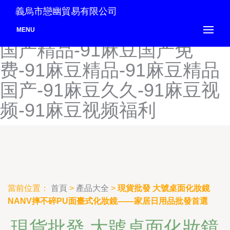
91麻豆高清国产-91麻豆国
義烏市戀幽貿易有限公司
产-91麻豆国产极品-91麻豆
MENU
国产精品-91麻豆国产免
费-91麻豆精品-91麻豆精品
国产-91麻豆久久-91麻豆视
频-91麻豆视频福利
當前位置：
首頁
>
產品大全
>
現貨批發 大號桌面化妝鏡
NANV摔不碎PU面臺式化妝鏡——家居日用品批發首選
現貨批發 大號桌面化妝鏡